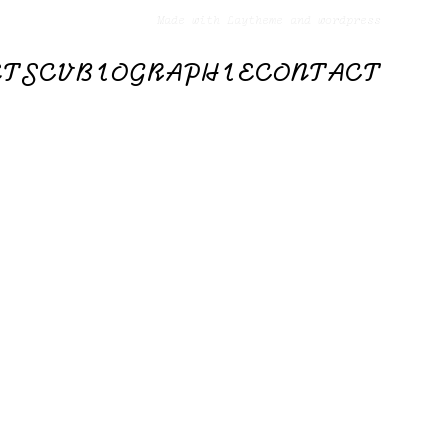
Made with Laytheme and wordpress
ETS
CV
BIOGRAPHIE
CONTACT