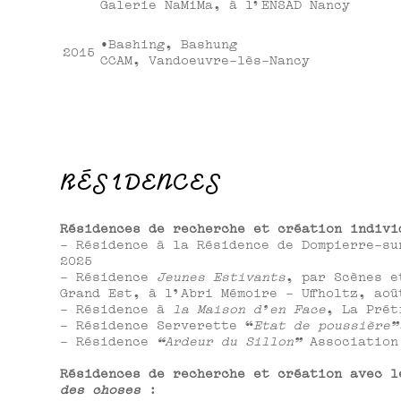
Galerie NaMiMa, à l’ENSAD Nancy
•Bashing, Bashung
2015
CCAM, Vandoeuvre-lès-Nancy
RÉSIDENCES
Résidences de recherche et création indivi
- Résidence à la Résidence de Dompierre-su
2025
- Résidence
Jeunes Estivants
, par Scènes e
Grand Est, à l'Abri Mémoire - Uffholtz, aoû
- Résidence à
la Maison d'en Face
, La Prét
- Résidence Serverette “
Etat de poussière"
- Résidence
“Ardeur du Sillon"
Association
Résidences de recherche et création avec 
des choses
: