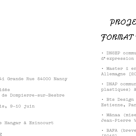
PROJ
FORMAT
· DNSEP comm
d’expression
· Master 1 e
Allemagne [2
41 Grande Rue 54000 Nancy
· DNAP commu
plastiques) 
idés
 de Dompierre-sur-Besbre
· Bts Design
Estienne, Pa
is, 9-10 juin
· Mànaa (mis
Jean-Pierre 
e Hangar à Exincourt
· BAFA (brev
g
[2012]