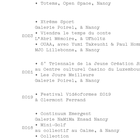
• Totems, Open Space, Nancy
• Xtrême Sport
Galerie Poirel, à Nancy
• Viendra le temps du conte
2023
L'Abri Mémoire, à Uffholtz
• OUAA, avec Yumi Takeuchi & Paul Hom
MJC Lillebonne, à Nancy
• 5° Triennale de la Jeune Création
B
au Centre culturel Casino du Luxembou
2021
• Les Jours Meilleurs
Galerie Poirel, à Nancy
• Festival Vidéoformes 2019
2019
à Clermont Ferrand
• Continuum Emergent
Galerie NaMiMa Ensad Nancy
• Mini-Golf
2018
au collectif au Calme, à Nancy
• Collection