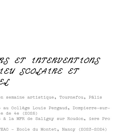
RS ET INTERVENTIONS
IEU SCOLAIRE ET
EL
on semaine artistique, Tournefou, Pâlis
C au Collège Louis Pergaud, Dompierre-sur-
se de 4e (2025)
C à la MFR de Saligny sur Roudon, 1ere Pro
TEAC - Ecole du Montet, Nancy (2023-2024)