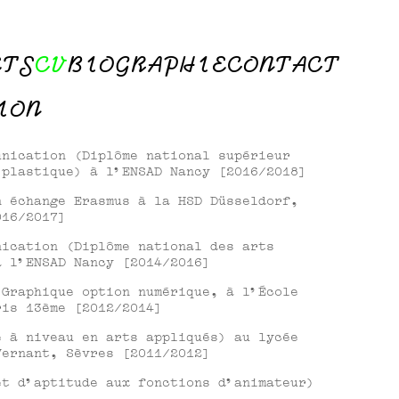
ETS
CV
BIOGRAPHIE
CONTACT
ION
unication (Diplôme national supérieur
 plastique) à l’ENSAD Nancy [2016/2018]
n échange Erasmus à la HSD Düsseldorf,
016/2017]
nication (Diplôme national des arts
à l’ENSAD Nancy [2014/2016]
 Graphique option numérique, à l’École
ris 13ème [2012/2014]
e à niveau en arts appliqués) au lycée
Vernant, Sèvres [2011/2012]
et d’aptitude aux fonctions d’animateur)