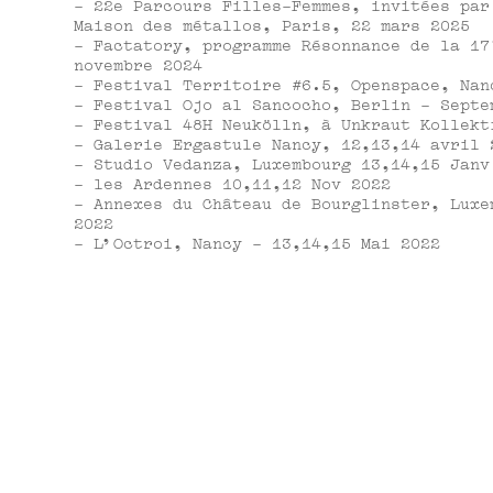
- 22e Parcours Filles-Femmes, invitées par
Maison des métallos, Paris, 22 mars 2025
- Factatory, programme Résonnance de la 17
novembre 2024
- Festival Territoire #6.5, Openspace, Nan
- Festival Ojo al Sancocho, Berlin - Septe
- Festival 48H Neukölln, à Unkraut Kollekt
- Galerie Ergastule Nancy, 12,13,14 avril 
- Studio Vedanza, Luxembourg 13,14,15 Janv
- les Ardennes 10,11,12 Nov 2022
- Annexes du Château de Bourglinster, Luxe
2022
- L’Octroi, Nancy - 13,14,15 Mai 2022