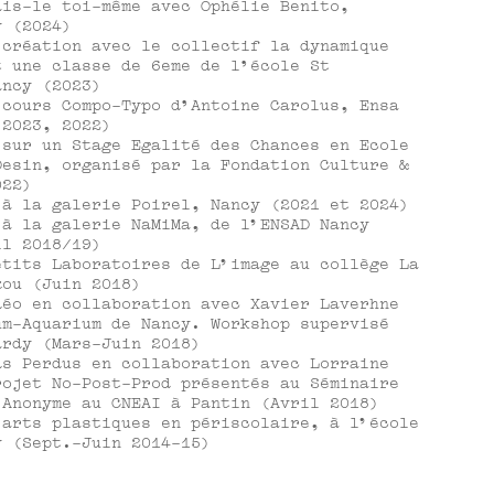
ais-le toi-même avec Ophélie Benito,
y (2024)
 création avec le collectif la dynamique
t une classe de 6eme de l'école St
ancy (2023)
 cours Compo-Typo d'Antoine Carolus, Ensa
 2023, 2022)
 sur un Stage Egalité des Chances en Ecole
Desin, organisé par la Fondation Culture &
022)
 à la galerie Poirel, Nancy (2021 et 2024)
 à la galerie NaMiMa, de l’ENSAD Nancy
il 2018/19)
etits Laboratoires de L’image au collège La
xou (Juin 2018)
déo en collaboration avec Xavier Laverhne
um-Aquarium de Nancy. Workshop supervisé
ardy (Mars-Juin 2018)
ds Perdus en collaboration avec Lorraine
rojet No-Post-Prod présentés au Séminaire
 Anonyme au CNEAI à Pantin (Avril 2018)
 arts plastiques en périscolaire, à l’école
y (Sept.-Juin 2014-15)