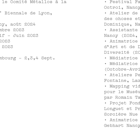
 le Comité Métallos à la
· Festival F
Octroi, Nanc
° Biennale de Lyon,
· Atelier de
des choses e
cy, août 2024
Dominique, N
mbre 2023
· Assistante
if - Juin 2023
Nancy (2024,
2023
· Animatrice
 2023
d'Art et de 
Diversité (2
mbourg - 2,3,4 Sept.
· Médiatrice
· Médiatrice
(Octobre-Avr
· Ateliers P
Fontaine, La
· Mapping vi
pour le Musé
par Romain T
· Projet Fon
Longuet et P
Sorcière Nue
· Animatrice
Gebhart Nanc