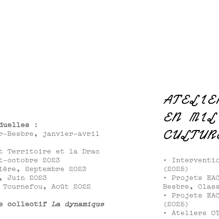
ATELIE
EN MIL
duelles :
CULTUR
r-Besbre, janvier-avril
t Territoire et la Drac
t-octobre 2023
· Interventi
ière, Septembre 2023
(2025)
, Juin 2023
· Projets EA
 Tournefou, Août 2022
Besbre, Clas
· Projets EA
le collectif
La dynamique
(2025)
· Ateliers C