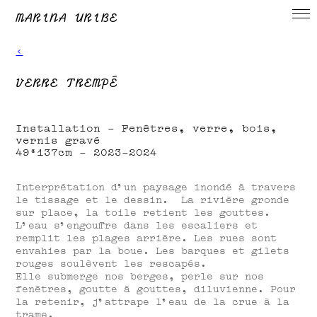
MARINA URIBE
‹
VERRE TREMPÉ
Installation - Fenêtres, verre, bois,
vernis gravé
49*137cm
- 2023-2024
Interprétation d’un paysage inondé à travers
le tissage et le dessin. La rivière gronde
sur place, la toile retient les gouttes.
L’eau s’engouffre dans les escaliers et
remplit les plages arrière. Les rues sont
envahies par la boue. Les barques et gilets
rouges soulèvent les rescapés.
Elle submerge nos berges, perle sur nos
fenêtres, goutte à gouttes, diluvienne. Pour
la retenir, j’attrape l’eau de la crue à la
trame.