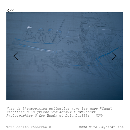
2/4
2/
Vues de l'exposition collective
hors les murs “Canal
Facettes" à la friche Froidevaux à Exincourt
Photographies © Léo Baudy et Lola Laville - 2024
Made with Laytheme and
Tous droits réservés ©